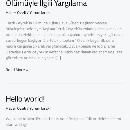
Ölümüyle İlgili Yargılama
Haber Özeti
/
Yorum bırakın
Ferdi Zeyrek’in Ölümüne İlişkin Dava Süreci Başlıyor Manisa
Büyükşehir Belediye Başkanı Ferdi Zeyrek‘in evindeki havuz makine
odasında elektrik akımına kapılarak hayatını kaybetmesiyle ilgili dava
süreci bugün başlıyor. 2’si tutuklu toplam 10 sanık bugün ilk defa
hakim karşısına çıkarak yargılanacak. Dava Konusu ve İddianame
Detayları Ferdi Zeyrek’in vefatına ilişkin hazırlanan iddianamede, site
görevlileri ve havuzun yapım […]
Ferdi
Read More »
Zeyrek
Davası
Başlıyor:
Manisa
Hello world!
Belediye
Başkanının
Haber Özeti
/
Yorum bırakın
Ölümüyle
İlgili
Welcome to WordPress. This is your first post. Edit or delete it, then
Yargılama
start writing!