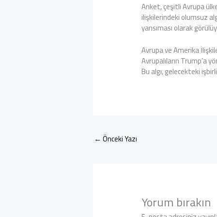
Anket, çeşitli Avrupa ülk
ilişkilerindeki olumsuz alg
yansıması olarak görülüy
Avrupa ve Amerika İlişkil
Avrupalıların Trump’a yön
Bu algı, gelecekteki işbirl
←
Önceki Yazı
Yorum bırakın
E-posta adresiniz yayın