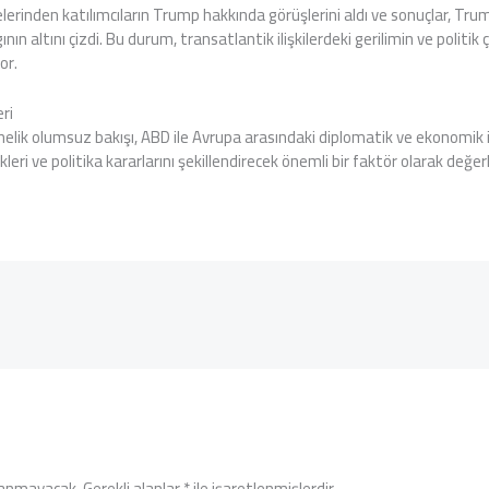
elerinden katılımcıların Trump hakkında görüşlerini aldı ve sonuçlar, Trum
ının altını çizdi. Bu durum, transatlantik ilişkilerdeki gerilimin ve politik
or.
eri
elik olumsuz bakışı, ABD ile Avrupa arasındaki diplomatik ve ekonomik iliş
ikleri ve politika kararlarını şekillendirecek önemli bir faktör olarak değerl
lanmayacak.
Gerekli alanlar
*
ile işaretlenmişlerdir