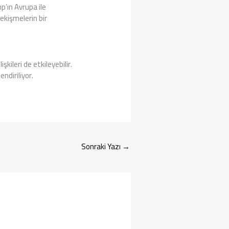
p’ın Avrupa ile
 çekişmelerin bir
kileri de etkileyebilir.
endiriliyor.
Sonraki Yazı
→