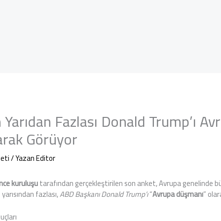
n Yarıdan Fazlası Donald Trump’ı Av
arak Görüyor
eti
/ Yazan
Editor
nce kuruluşu
tarafından gerçekleştirilen son anket, Avrupa genelinde büy
 yarısından fazlası,
ABD Başkanı Donald Trump’ı
“
Avrupa düşmanı
” olar
uçları