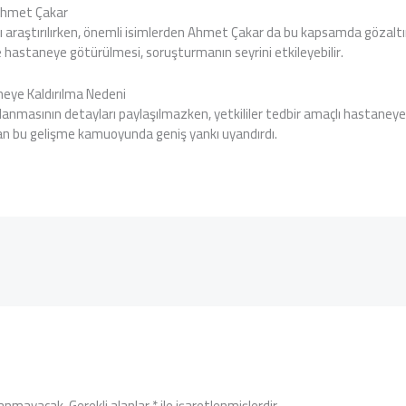
Ahmet Çakar
ı araştırılırken, önemli isimlerden Ahmet Çakar da bu kapsamda gözaltın
e hastaneye götürülmesi, soruşturmanın seyrini etkileyebilir.
eye Kaldırılma Nedeni
nmasının detayları paylaşılmazken, yetkililer tedbir amaçlı hastaneye se
an bu gelişme kamuoyunda geniş yankı uyandırdı.
lanmayacak.
Gerekli alanlar
*
ile işaretlenmişlerdir