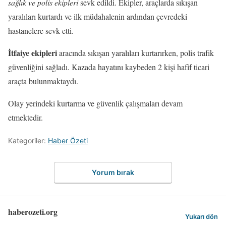
sağlık ve polis ekipleri
sevk edildi. Ekipler, araçlarda sıkışan
yaralıları kurtardı ve ilk müdahalenin ardından çevredeki
hastanelere sevk etti.
İtfaiye ekipleri
aracında sıkışan yaralıları kurtarırken, polis trafik
güvenliğini sağladı. Kazada hayatını kaybeden 2 kişi hafif ticari
araçta bulunmaktaydı.
Olay yerindeki kurtarma ve güvenlik çalışmaları devam
etmektedir.
Kategoriler:
Haber Özeti
Yorum bırak
haberozeti.org
Yukarı dön