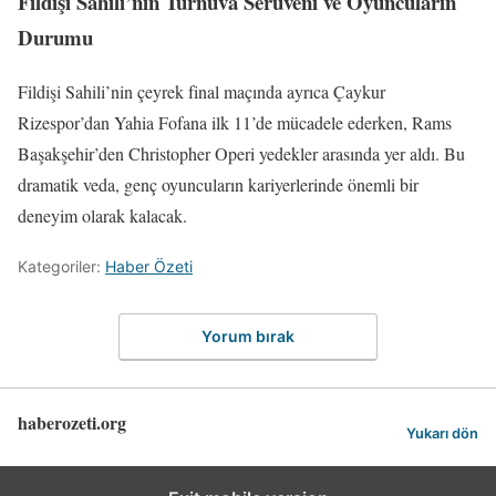
Fildişi Sahili’nin Turnuva Serüveni ve Oyuncuların
Durumu
Fildişi Sahili’nin çeyrek final maçında ayrıca Çaykur
Rizespor’dan Yahia Fofana ilk 11’de mücadele ederken, Rams
Başakşehir’den Christopher Operi yedekler arasında yer aldı. Bu
dramatik veda, genç oyuncuların kariyerlerinde önemli bir
deneyim olarak kalacak.
Kategoriler:
Haber Özeti
Yorum bırak
haberozeti.org
Yukarı dön