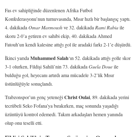
Fas ev sahipliğinde düzenlenen Afrika Futbol
Konfederasyonu’nun turnuvasında, Mısır hızlı bir başlangıç yaptı.
4. dakikada
Omar Marmoush
ve 32. dakikada
Rami Rabia
ile
skoru 2-0’a getiren ev sahibi ekip, 40. dakikada Ahmed
Fatouh’un kendi kalesine attığı gol ile aradaki farkı 2-1’e düşürdü.
Muhammed Salah
İkinci yarıda
‘ın 52. dakikada attığı golle skor
3-1 olurken, Fildişi Sahili’nin 73. dakikada
Guela Doue
ile
bulduğu gol, heyecanı artırdı ama mücadele 3-2’lik Mısır
üstünlüğüyle sonuçlandı.
Christ Oulai
Trabzonspor’un genç yeteneği
, 89. dakikada yerini
tecrübeli Seko Fofana’ya bırakırken, maç sonunda yaşadığı
üzüntüyü kontrol edemedi. Takım arkadaşları hemen yanında
olup onu teselli etti.