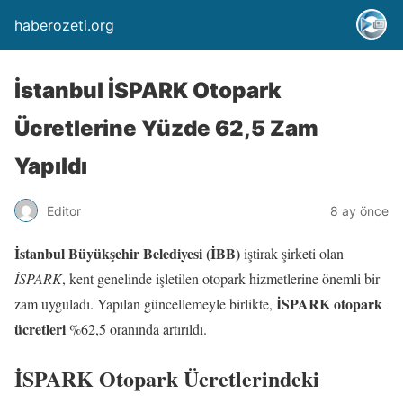
haberozeti.org
İstanbul İSPARK Otopark
Ücretlerine Yüzde 62,5 Zam
Yapıldı
Editor
8 ay önce
İstanbul Büyükşehir Belediyesi (İBB)
iştirak şirketi olan
İSPARK
, kent genelinde işletilen otopark hizmetlerine önemli bir
İSPARK otopark
zam uyguladı. Yapılan güncellemeyle birlikte,
ücretleri
%62,5 oranında artırıldı.
İSPARK Otopark Ücretlerindeki