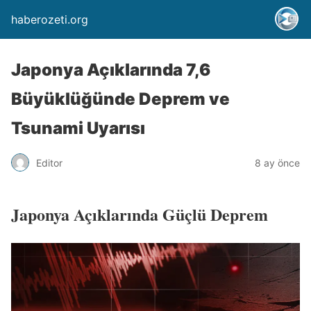
haberozeti.org
Japonya Açıklarında 7,6
Büyüklüğünde Deprem ve
Tsunami Uyarısı
Editor
8 ay önce
Japonya Açıklarında Güçlü Deprem