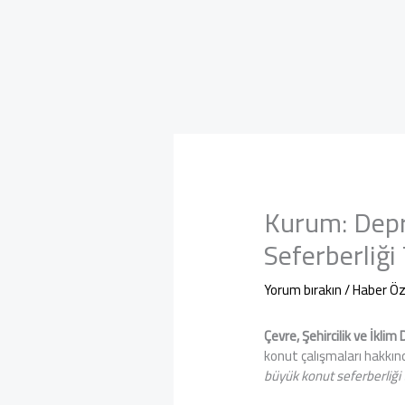
Kurum: Depr
Seferberliğ
Yorum bırakın
/
Haber Öz
Çevre, Şehircilik ve İkli
konut çalışmaları hakkı
büyük konut seferberliğ