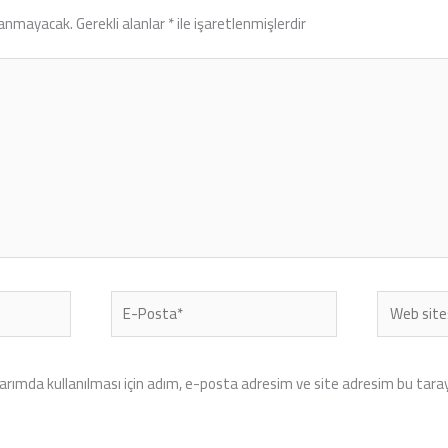
lanmayacak.
Gerekli alanlar
*
ile işaretlenmişlerdir
E-
Web
Posta*
sitesi
rımda kullanılması için adım, e-posta adresim ve site adresim bu tarayı