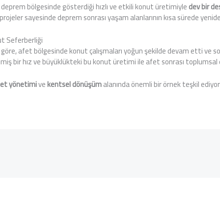
 deprem bölgesinde gösterdiği hızlı ve etkili konut üretimiyle
dev bir de
ojeler sayesinde deprem sonrası yaşam alanlarının kısa sürede yeniden
 Seferberliği
göre, afet bölgesinde konut çalışmaları yoğun şekilde devam etti ve sonu
iş bir hız ve büyüklükteki bu konut üretimi ile afet sonrası toplumsal day
et yönetimi
ve
kentsel dönüşüm
alanında önemli bir örnek teşkil ediyor