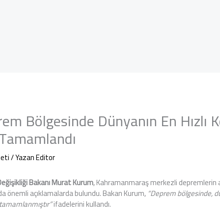
em Bölgesinde Dünyanın En Hızlı 
i Tamamlandı
eti
/ Yazan
Editor
m Değişikliği Bakanı Murat Kurum
, Kahramanmaraş merkezli depremlerin a
nda önemli açıklamalarda bulundu. Bakan Kurum,
“Deprem bölgesinde, dü
i tamamlanmıştır”
ifadelerini kullandı.