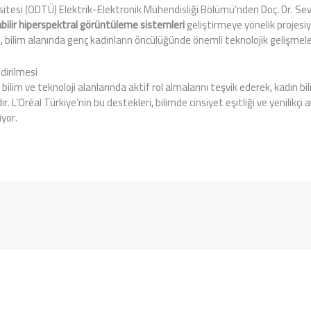
itesi (ODTÜ) Elektrik-Elektronik Mühendisliği Bölümü’nden Doç. Dr. Se
abilir hiperspektral görüntüleme sistemleri
geliştirmeye yönelik projesiyl
je, bilim alanında genç kadınların öncülüğünde önemli teknolojik gelişmele
dirilmesi
ilim ve teknoloji alanlarında aktif rol almalarını teşvik ederek, kadın bil
L’Oréal Türkiye’nin bu destekleri, bilimde cinsiyet eşitliği ve yenilikçi a
iyor.