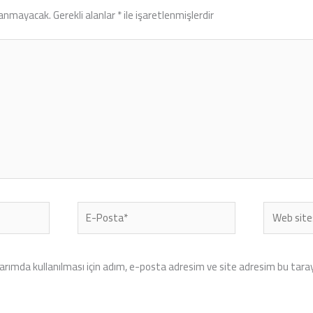
lanmayacak.
Gerekli alanlar
*
ile işaretlenmişlerdir
E-
Web
Posta*
sitesi
rımda kullanılması için adım, e-posta adresim ve site adresim bu tarayı