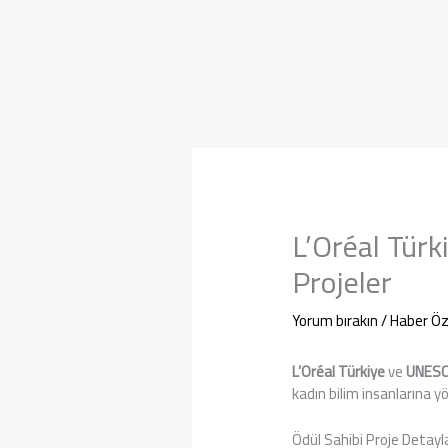
L’Oréal Türk
Projeler
Yorum bırakın
/
Haber Öz
L’Oréal Türkiye
ve
UNESCO
kadın bilim insanlarına yö
Ödül Sahibi Proje Detayla