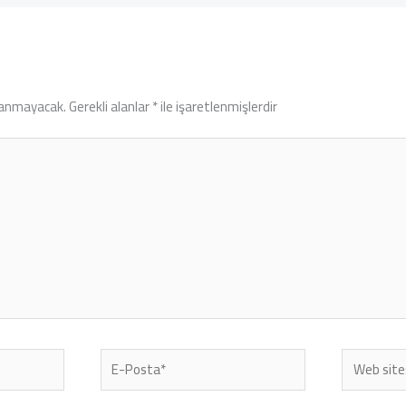
lanmayacak.
Gerekli alanlar
*
ile işaretlenmişlerdir
E-
Web
Posta*
sitesi