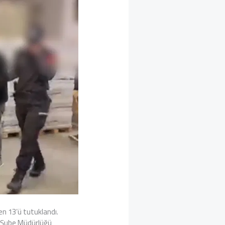
en 13’ü tutuklandı.
e Şube Müdürlüğü