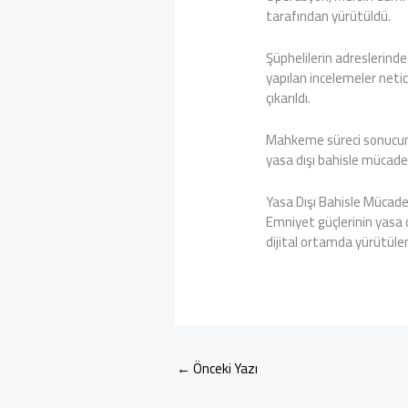
tarafından yürütüldü.
Şüphelilerin adreslerinde 
yapılan incelemeler neti
çıkarıldı.
Mahkeme süreci sonucunda 
yasa dışı bahisle mücadel
Yasa Dışı Bahisle Mücad
Emniyet güçlerinin yasa d
dijital ortamda yürütülen
←
Önceki Yazı