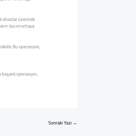
al cihazlar üzerinde
işlem hacmi
ortaya
rakıldı. Bu operasyon,
 başarılı operasyon,
Sonraki Yazı
→