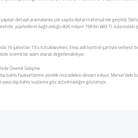
yapılan detaylı aramalarda çok sayıda dijital materyal ele geçirildi. Dijit
cesinde,
şüphelilerin bağlı olduğu 826 milyon 758 bin 683 TL tutarındaki 
16 şahıstan 13’ü tutuklanırken, 3 kişi adli kontrol şartıyla serbest bı
ede önemli bir adım olarak değerlendiriliyor.
elede Önemli Gelişme
ışı bahis faaliyetlerine yönelik mücadelesi devam ediyor. Mersin’deki bu
 yasa dışı bahis suçlarına göz açtırılmadığını gösteriyor.