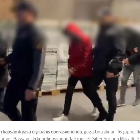
en kapsamlı yasa dışı bahis operasyonunda
, gözaltına alınan 16 şüphelid
riyet Başsavcılığı koordinasyonunda Emniyet Siber Suçlarla Mücadel