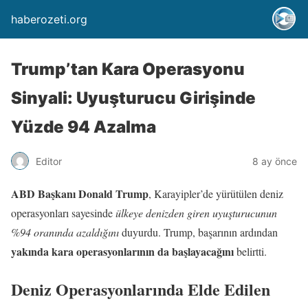
haberozeti.org
Trump’tan Kara Operasyonu
Sinyali: Uyuşturucu Girişinde
Yüzde 94 Azalma
Editor
8 ay önce
ABD Başkanı Donald Trump
, Karayipler’de yürütülen deniz
operasyonları sayesinde
ülkeye denizden giren uyuşturucunun
%94 oranında azaldığını
duyurdu. Trump, başarının ardından
yakında kara operasyonlarının da başlayacağını
belirtti.
Deniz Operasyonlarında Elde Edilen