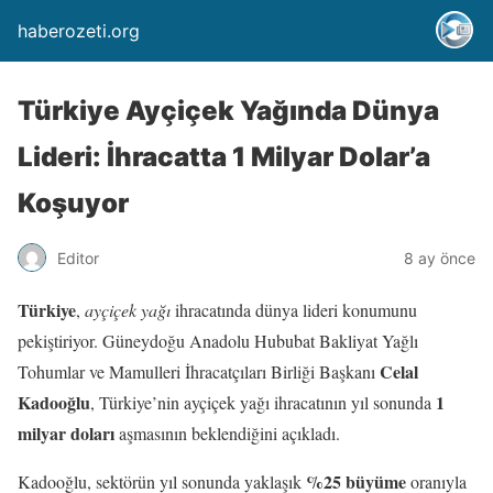
haberozeti.org
Türkiye Ayçiçek Yağında Dünya
Lideri: İhracatta 1 Milyar Dolar’a
Koşuyor
Editor
8 ay önce
Türkiye
,
ayçiçek yağı
ihracatında dünya lideri konumunu
pekiştiriyor. Güneydoğu Anadolu Hububat Bakliyat Yağlı
Celal
Tohumlar ve Mamulleri İhracatçıları Birliği Başkanı
Kadooğlu
1
, Türkiye’nin ayçiçek yağı ihracatının yıl sonunda
milyar doları
aşmasının beklendiğini açıkladı.
%25 büyüme
Kadooğlu, sektörün yıl sonunda yaklaşık
oranıyla