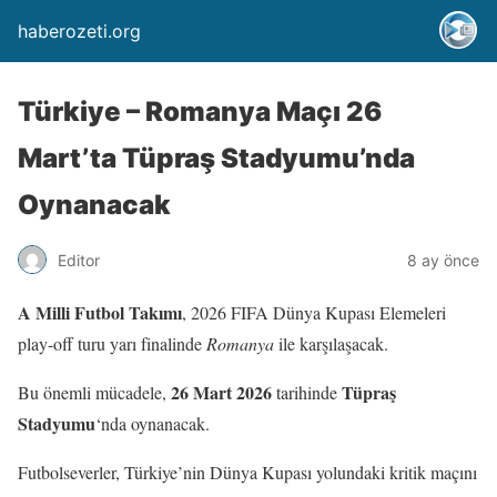
haberozeti.org
Türkiye – Romanya Maçı 26
Mart’ta Tüpraş Stadyumu’nda
Oynanacak
Editor
8 ay önce
A Milli Futbol Takımı
, 2026 FIFA Dünya Kupası Elemeleri
play-off turu yarı finalinde
Romanya
ile karşılaşacak.
26 Mart 2026
Tüpraş
Bu önemli mücadele,
tarihinde
Stadyumu
‘nda oynanacak.
Futbolseverler, Türkiye’nin Dünya Kupası yolundaki kritik maçını